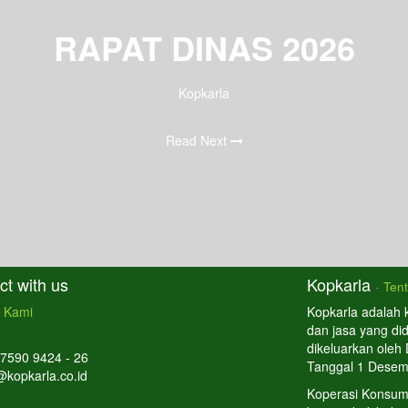
RAPAT DINAS 2026
Kopkarla
Read Next
t with us
Kopkarla
-
Ten
 Kami
Kopkarla adalah 
dan jasa yang di
dikeluarkan oleh
 7590 9424 - 26
Tanggal 1 Desem
@kopkarla.co.id
Koperasi Konsum