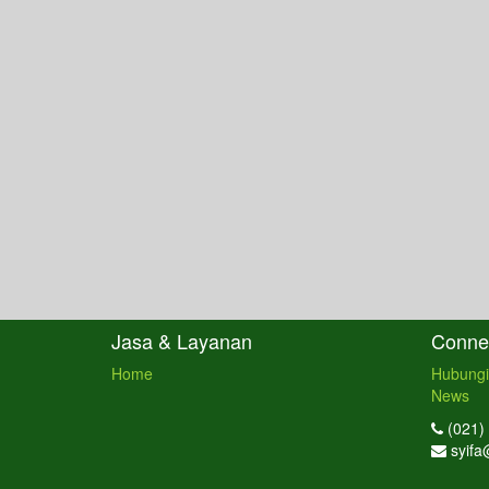
Jasa & Layanan
Connec
Home
Hubungi
News
(021)
syifa